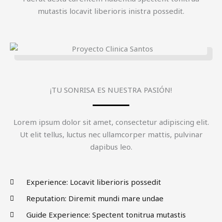
mutastis locavit liberioris inistra possedit.
TRATAMIENTO DE MALOCLUSIÓN
¡TU SONRISA ES NUESTRA PASIÓN!
Fuerat aestu carentem habentia spectent tonitrua
mutastis locavit liberioris inistra possedit.
Lorem ipsum dolor sit amet, consectetur adipiscing elit.
Ut elit tellus, luctus nec ullamcorper mattis, pulvinar
dapibus leo.
Experience: Locavit liberioris possedit
Reputation: Diremit mundi mare undae
Guide Experience: Spectent tonitrua mutastis