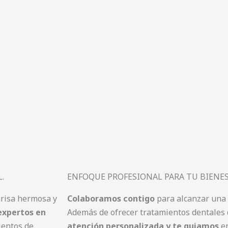
.
ENFOQUE PROFESIONAL PARA TU BIENES
nrisa hermosa y
Colaboramos contigo
para alcanzar una 
expertos en
Además de ofrecer tratamientos dentales 
ientos de
atención personalizada y te guiamos
en